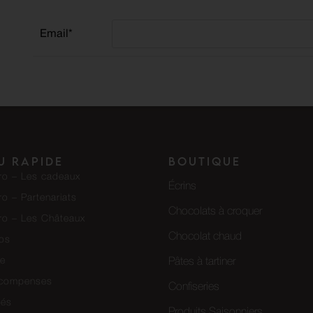
Email*
u rapide
Boutique
pro – Les cadeaux
Écrins
ro – Partenariats
Chocolats à croquer
pro – Les Châteaux
Chocolat chaud
os
pe
Pâtes à tartiner
écompenses
Confiseries
tés
Produits Saisonniers