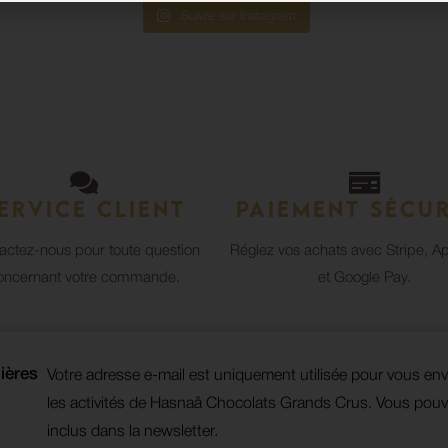
Suivre sur Instagram
ervice client
Paiement sécur
actez-nous pour toute question
Réglez vos achats avec Stripe, A
oncernant votre commande.
et Google Pay.
ières
Votre adresse e-mail est uniquement utilisée pour vous env
les activités de Hasnaâ Chocolats Grands Crus. Vous pouve
inclus dans la newsletter.