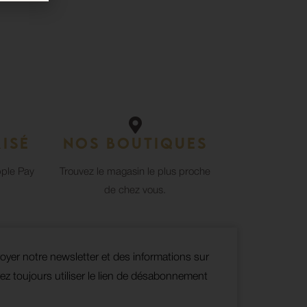
isé
Nos boutiques
pple Pay
Trouvez le magasin le plus proche
de chez vous.
oyer notre newsletter et des informations sur
z toujours utiliser le lien de désabonnement