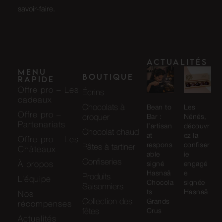
savoir-faire.
Actualités
Menu
Boutique
rapide
Offre pro – Les
Écrins
cadeaux
Chocolats à
Bean to
Les
Offre pro –
Bar :
Nénés,
croquer
Partenariats
l’artisan
découvr
Chocolat chaud
at
ez la
Offre pro – Les
respons
confiser
Pâtes à tartiner
Châteaux
able
ie
Confiseries
signé
engagé
À propos
Hasnaâ
e
Produits
L’équipe
Chocola
signée
Saisonniers
ts
Hasnaâ
Nos
Collection des
Grands
récompenses
Crus
fêtes
Actualités