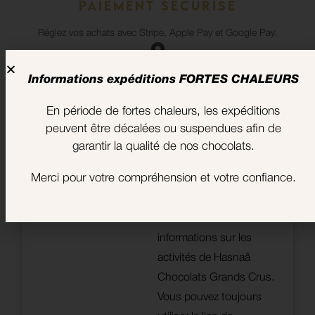
Paiement sécurisé
Réglez vos achats avec Stripe, Apple Pay et Google Pay.
Nos boutiques
Informations expéditions FORTES CHALEURS
Trouvez le magasin le plus proche
En période de fortes chaleurs, les expéditions
de chez vous.
peuvent être décalées ou suspendues afin de
garantir la qualité de nos chocolats.
Soyez les premiers à
Votre adresse e-mail est
connaître les dernières
Merci pour votre compréhension et votre confiance.
uniquement utilisée pour
nouvelles de Hasnaâ
vous envoyer notre
Chocolats !
newsletter et des
informations sur les
activités de Hasnaâ
Chocolats Grands Crus.
Vous pouvez toujours