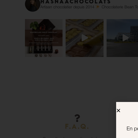
hasnaachocolats
Artisan chocolatier depuis 2014
Chocolaterie Bean To
F.A.Q.
S
En pé