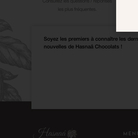
Consultez les questions / réponses
Cont
les plus fréquentes.
c
Soyez les premiers à connaître les dern
nouvelles de Hasnaâ Chocolats !
Men