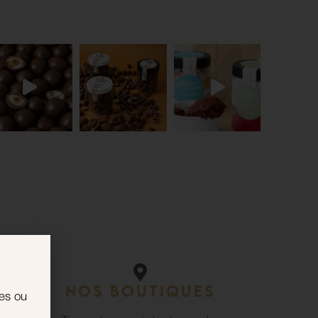
isé
Nos boutiques
ées ou