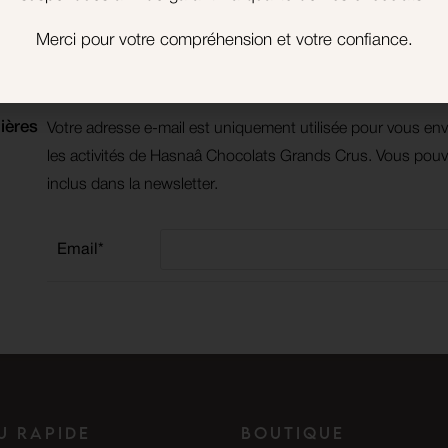
actez-nous pour toute question
Réglez vos achats avec Stripe, A
oncernant votre commande.
et Google Pay.
Merci pour votre compréhension et votre confiance.
ières
Votre adresse e-mail est uniquement utilisée pour vous env
les activités de Hasnaâ Chocolats Grands Crus. Vous pouve
inclus dans la newsletter.
Email*
u rapide
Boutique