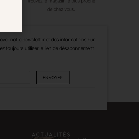
pple Pay
Trouvez le magasin le plus proche
de chez vous.
oyer notre newsletter et des informations sur
z toujours utiliser le lien de désabonnement
Actualités