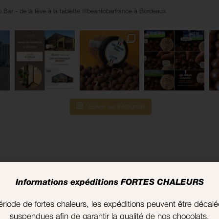
 Bar - de la fève à la tablette @beantobarfrance à Bordeaux
Suivre sur Instagram
Informations expéditions FORTES CHALEURS
ervice client
Paiement sécur
riode de fortes chaleurs, les expéditions peuvent être décal
suspendues afin de garantir la qualité de nos chocolats.